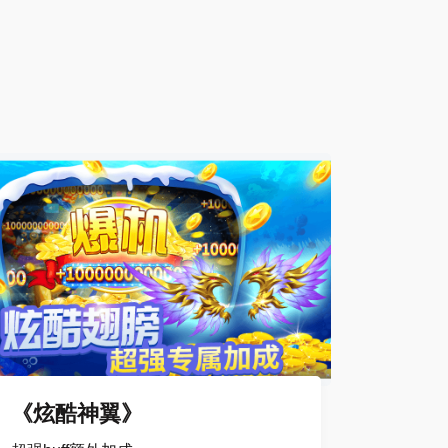
《炫酷神翼》